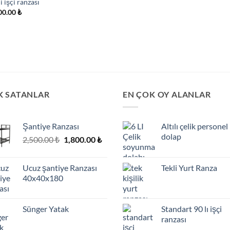
i işçi ranzası
00.00
₺
K SATANLAR
EN ÇOK OY ALANLAR
Şantiye Ranzası
Altılı çelik personel
dolap
Orijinal
Şu
2,500.00
₺
1,800.00
₺
fiyat:
andaki
2,500.00 ₺.
fiyat:
Ucuz şantiye Ranzası
Tekli Yurt Ranza
.
1,800.00 ₺.
40x40x180
Sünger Yatak
Standart 90 lı işçi
.
ranzası