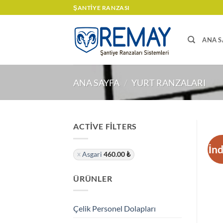
İçeriğe
ŞANTIYE RANZASI
atla
ANA S
ANA SAYFA
/
YURT RANZALARI
ACTIVE FILTERS
İn
Asgari
460.00
₺
ÜRÜNLER
Çelik Personel Dolapları