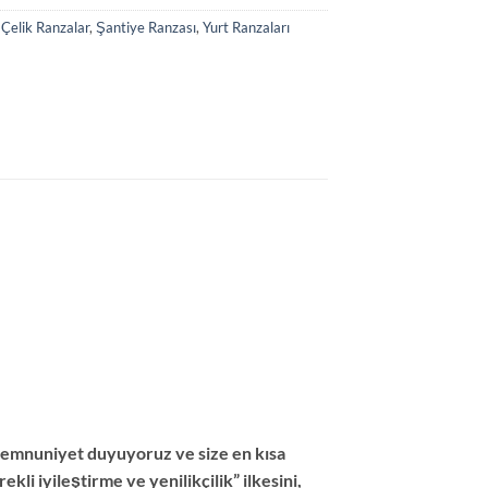
:
Çelik Ranzalar
,
Şantiye Ranzası
,
Yurt Ranzaları
memnuniyet duyuyoruz ve size en kısa
li iyileştirme ve yenilikçilik” ilkesini,