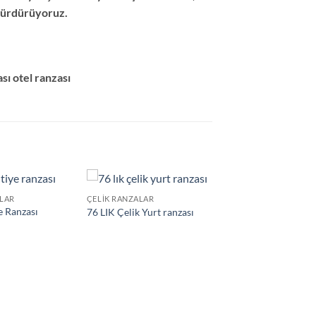
k sürdürüyoruz.
sı otel ranzası
ALAR
ÇELIK RANZALAR
Add to
Add to
e Ranzası
76 LIK Çelik Yurt ranzası
wishlist
wishlist