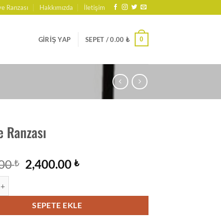
ye Ranzası
Hakkımızda
İletişim
0
GIRIŞ YAP
SEPET /
0.00
₺
e Ranzası
Orijinal
Şu
.00
2,400.00
₺
₺
fiyat:
andaki
zası adet
2,900.00 ₺.
fiyat:
2,400.00 ₺.
SEPETE EKLE