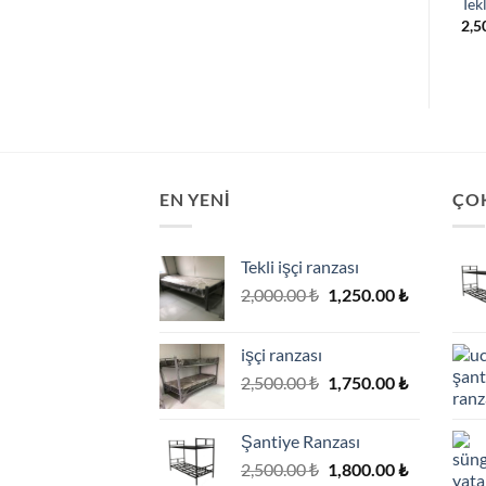
Tekl
2,5
EN YENI
ÇO
Tekli işçi ranzası
Orijinal
Şu
2,000.00
₺
1,250.00
₺
fiyat:
andaki
2,000.00 ₺.
fiyat:
işçi ranzası
1,250.00 ₺
Orijinal
Şu
2,500.00
₺
1,750.00
₺
fiyat:
andaki
2,500.00 ₺.
fiyat:
Şantiye Ranzası
1,750.00 ₺
Orijinal
Şu
2,500.00
₺
1,800.00
₺