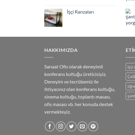
fiyat:
andaki
2,500.00 ₺.
fiyat:
İşçi Ranzaları
1,800.00 ₺
HAKKIMIZDA
ETI
Sanaat Ofis olarak deneyimli
işçi
konferans koltuğu üreticisiyiz.
Çeli
Deneyim ve tecrübemiz ile
öğre
ihtiyacınız olan konferans koltuğu,
şant
sinema koltuğu, toplantı masası,
ofis masası vb. her konuda destek
vermekteyiz.