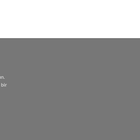
un.
 bir