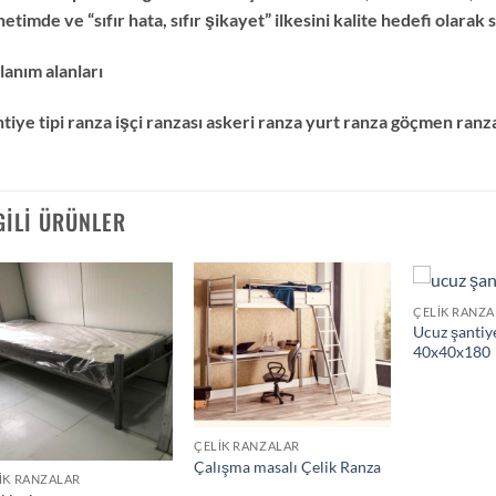
etimde ve “sıfır hata, sıfır şikayet” ilkesini kalite hedefi olara
lanım alanları
tiye tipi ranza işçi ranzası askeri ranza yurt ranza göçmen ranza
GILI ÜRÜNLER
ÇELIK RANZ
Add to
Add to
Ucuz şantiy
wishlist
wishlist
40x40x180
ÇELIK RANZALAR
Çalışma masalı Çelik Ranza
IK RANZALAR