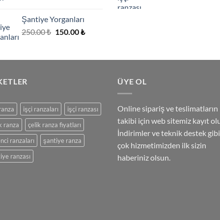
Şantiye Yorganları
.
Orijinal
Şu
250.00
₺
150.00
₺
fiyat:
andaki
250.00 ₺.
fiyat:
150.00 ₺.
KETLER
ÜYE OL
Online sipariş ve teslimatların
 ranza
işçi ranzaları
işçi ranzası
takibi için web sitemiz kayıt ol
k ranza
çelik ranza fiyatları
İndirimler ve teknik destek gibi
nci ranzaları
şantiye ranza
çok hizmetimizden ilk sizin
iye ranzası
haberiniz olsun.