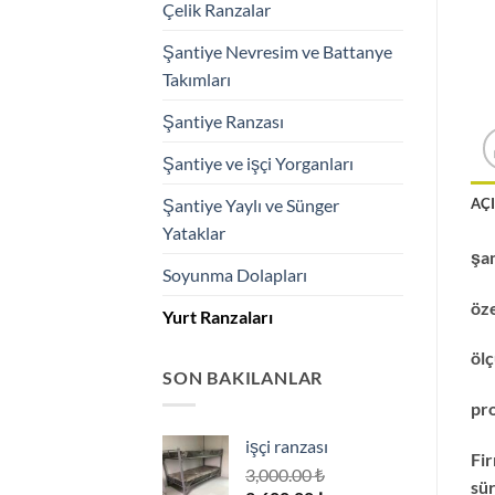
Çelik Ranzalar
Şantiye Nevresim ve Battanye
Takımları
Şantiye Ranzası
Şantiye ve işçi Yorganları
AÇ
Şantiye Yaylı ve Sünger
Yataklar
şan
Soyunma Dolapları
öze
Yurt Ranzaları
ölç
SON BAKILANLAR
pro
işçi ranzası
Fir
3,000.00
₺
sür