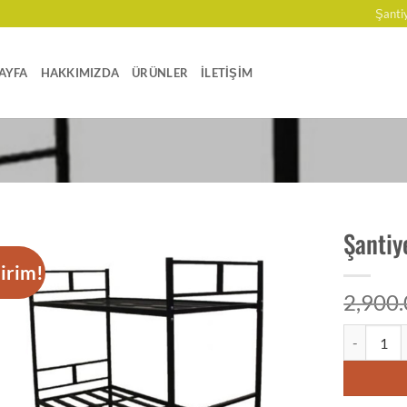
Şanti
AYFA
HAKKIMIZDA
ÜRÜNLER
İLETIŞIM
Şantiy
dirim!
Add to
2,900
wishlist
Şantiye Ran