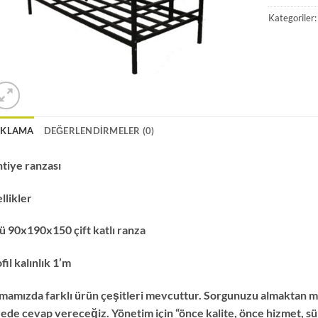
Kategoriler
IKLAMA
DEĞERLENDIRMELER (0)
tiye ranzası
llikler
ü 90x190x150 çift katlı ranza
fil kalınlık 1’m
mamızda farklı ürün çeşitleri mevcuttur. Sorgunuzu almaktan 
ede cevap vereceğiz. Yönetim için “önce kalite, önce hizmet, sürek