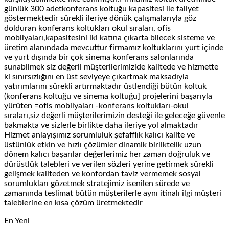
günlük 300 adetkonferans koltuğu kapasitesi ile faliyet
göstermektedir sürekli ileriye dönük çalışmalarıyla göz
dolduran konferans koltukları okul sıraları, ofis
mobilyaları,kapasitesini iki katına çıkarta bilecek sisteme ve
üretim alanındada mevcuttur firmamız koltuklarını yurt içinde
ve yurt dışında bir çok sinema konferans salonlarında
sunabilmek siz değerli müşterilerimizide kalitede ve hizmette
ki sınırsızlığını en üst seviyeye çıkartmak maksadıyla
yatırımlarını sürekli artırmaktadır üstlendiği bütün koltuk
(konferans koltuğu ve sinema koltuğu] projelerini başarıyla
yürüten =ofis mobilyaları -konferans koltukları-okul
sıraları,siz değerli müşterilerimizin desteği ile geleceğe güvenle
bakmakta ve sizlerle birlikte daha ileriye yol almaktadır
Hizmet anlayışımız sorumluluk şefafflık kalıcı kalite ve
üstünlük etkin ve hızlı çözümler dinamik birliktelik uzun
dönem kalıcı başarılar değerlerimiz her zaman doğruluk ve
dürüstlük talebleri ve verilen sözleri yerine getirmek sürekli
gelişmek kaliteden ve konfordan taviz vermemek sosyal
sorumlukları gözetmek stratejimiz isenilen sürede ve
zamanında teslimat bütün müşterilerle aynı itinalı ilgi müşteri
taleblerine en kısa çözüm üretmektedir
En Yeni