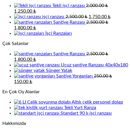
Tekli işçi ranzası
2,000.00
₺
Orijinal
Şu
1,250.00
₺
fiyat:
andaki
Orijinal
Şu
işçi ranzası
2,500.00
₺
1,750.00
₺
2,000.00 ₺.
fiyat:
fiyat:
andaki
Şantiye Ranzası
2,500.00
₺
Orijinal
1,250.00 ₺.
Şu
2,500.00 ₺.
fiyat:
1,800.00
₺
fiyat:
andaki
1,750.00 
İşçi Ranzaları
2,500.00 ₺.
fiyat:
Çok Satanlar
1,800.00 ₺.
Şantiye Ranzası
2,500.00
₺
Orijinal
Şu
1,800.00
₺
fiyat:
andaki
Ucuz şantiye Ranzası 40x40x180
2,500.00 ₺.
fiyat:
Sünger Yatak
1,800.00 ₺.
Şantiye Yorganları
250.00
₺
Orijinal
Şu
150.00
₺
fiyat:
andaki
En Çok Oy Alanlar
250.00 ₺.
fiyat:
150.00 ₺.
Altılı çelik personel dolap
Tekli Yurt Ranza
Standart 90 lı işçi ranzası
Hakkımızda