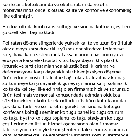
konferans koltuklarında ve okul sıralarında ve ofis
mobilyalarında öncelik olarak kalite ve konfor ve ekonomikliği
ilke edinmiştir.
Bu doğrultuda konferans koltuğu ve sinema koltuğu çeşitleri
şu özellikleri taşımaktadır ;
Poliratan dökme süngerlerde yüksek kalite ve uzun ömürlülük
alev almaya karşı duyarlılık yüksek dansitedeve terlemeye
karşı hava kanlı sistem metal aksamlarında paslanmaya ve
erozyona karşı elektrostatik toz boya dayanıklık plastik
(oturak ve sırt) aksamlarında akustik özellik kırlıma ve
deformasyona karşı dayanıklı plastik enjeksiyon döşeme
ürünlerinde müşteri talebine bağlı olarak alevalmaz kumaş
sürtünmeye karşı dayanıklık güneş ışınlarına karşı solmazlık
koltukta kaliteyi ilke edinmiş olan firmamız hızlı ve sorunsuz
ürün teslimatı ve montaj konusundada adından oldukça
sözetirmektedir koltuk sektoründe ofis büro koltuklarından
çok daha farklı ve seri üretmi gerektiren sinema koltuğu
konferans koltuğu seminer koltuğu panel koltuğu oturum
koltuğu tiyatro koltuğu toplantı koltuğu stadyum koltuğu
çeşitlerinde en üstün hizmet aşamasında olan firmamız
fabrikasyon üretmiylede müşterilerin taleplerini zamanında
karşılayabilmekte ilke edinmiştir.Firmamız koltuk üretminde