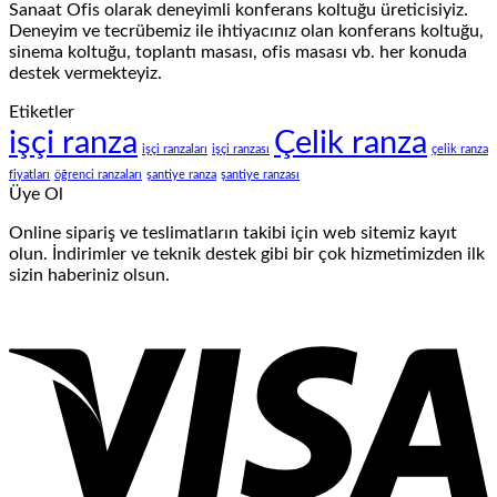
Sanaat Ofis olarak deneyimli konferans koltuğu üreticisiyiz.
Deneyim ve tecrübemiz ile ihtiyacınız olan konferans koltuğu,
sinema koltuğu, toplantı masası, ofis masası vb. her konuda
destek vermekteyiz.
Etiketler
işçi ranza
Çelik ranza
işçi ranzaları
işçi ranzası
çelik ranza
fiyatları
öğrenci ranzaları
şantiye ranza
şantiye ranzası
Üye Ol
Online sipariş ve teslimatların takibi için web sitemiz kayıt
olun. İndirimler ve teknik destek gibi bir çok hizmetimizden ilk
sizin haberiniz olsun.
V