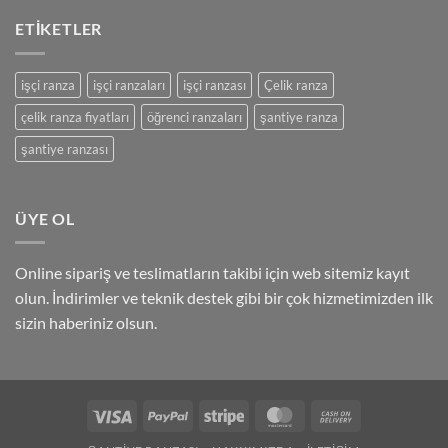
ETIKETLER
işçi ranza
işçi ranzaları
işçi ranzası
Çelik ranza
çelik ranza fiyatları
öğrenci ranzaları
şantiye ranza
şantiye ranzası
ÜYE OL
Online sipariş ve teslimatların takibi için web sitemiz kayıt
olun. İndirimler ve teknik destek gibi bir çok hizmetimizden ilk
sizin haberiniz olsun.
Visa
PayPal
Stripe
MasterCard
Cash
On