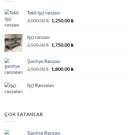
Tekli işçi ranzası
Orijinal
Şu
2,000.00
₺
1,250.00
₺
fiyat:
andaki
2,000.00 ₺.
fiyat:
işçi ranzası
1,250.00 ₺.
Orijinal
Şu
2,500.00
₺
1,750.00
₺
fiyat:
andaki
2,500.00 ₺.
fiyat:
Şantiye Ranzası
1,750.00 ₺.
Orijinal
Şu
2,500.00
₺
1,800.00
₺
fiyat:
andaki
2,500.00 ₺.
fiyat:
İşçi Ranzaları
1,800.00 ₺.
ÇOK SATANLAR
Şantiye Ranzası