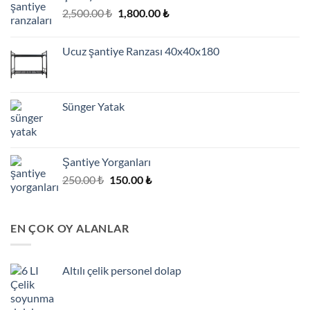
Orijinal
Şu
2,500.00
₺
1,800.00
₺
fiyat:
andaki
2,500.00 ₺.
fiyat:
Ucuz şantiye Ranzası 40x40x180
1,800.00 ₺.
Sünger Yatak
Şantiye Yorganları
Orijinal
Şu
250.00
₺
150.00
₺
fiyat:
andaki
250.00 ₺.
fiyat:
150.00 ₺.
EN ÇOK OY ALANLAR
Altılı çelik personel dolap