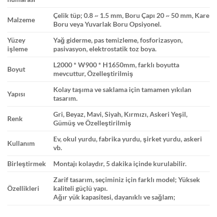
Çelik tüp; 0.8 ~ 1.5 mm, Boru Çapı 20 ~ 50 mm, Kare
Malzeme
Boru veya Yuvarlak Boru Opsiyonel.
Yüzey
Yağ giderme, pas temizleme, fosforizasyon,
işleme
pasivasyon, elektrostatik toz boya.
L2000 * W900 * H1650mm, farklı boyutta
Boyut
mevcuttur, Özelleştirilmiş
Kolay taşıma ve saklama için tamamen yıkılan
Yapısı
tasarım.
Gri, Beyaz, Mavi, Siyah, Kırmızı, Askeri Yeşil,
Renk
Gümüş ve Özelleştirilmiş
Ev, okul yurdu, fabrika yurdu, şirket yurdu, askeri
Kullanım
vb.
Birleştirmek
Montajı kolaydır, 5 dakika içinde kurulabilir.
Zarif tasarım, seçiminiz için farklı model; Yüksek
Özellikleri
kaliteli güçlü yapı.
Ağır yük kapasitesi, dayanıklı ve sağlam;