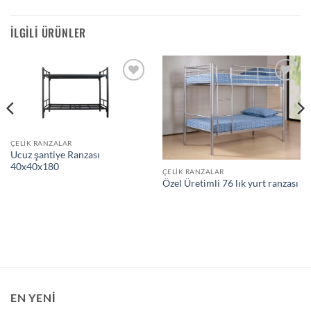
İLGILI ÜRÜNLER
Add to
Add to
wishlist
wishlist
ÇELIK RANZALAR
Ucuz şantiye Ranzası
40x40x180
ÇELIK RANZALAR
Özel Üretimli 76 lık yurt ranzası
EN YENI