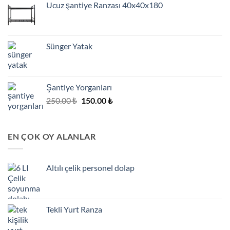
Ucuz şantiye Ranzası 40x40x180
1,800.00 ₺.
Sünger Yatak
Şantiye Yorganları
Orijinal
Şu
250.00
₺
150.00
₺
fiyat:
andaki
250.00 ₺.
fiyat:
150.00 ₺.
EN ÇOK OY ALANLAR
Altılı çelik personel dolap
Tekli Yurt Ranza