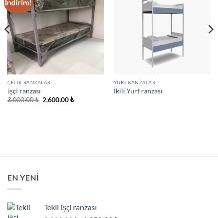
İndirim!
Add to
Add to
wishlist
wishlist
ÇELIK RANZALAR
YURT RANZALARI
işçi ranzası
İkili Yurt ranzası
Orijinal
Şu
3,000.00
₺
2,600.00
₺
fiyat:
andaki
3,000.00 ₺.
fiyat:
2,600.00 ₺.
EN YENI
Tekli işçi ranzası